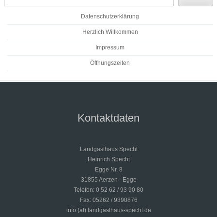
Datenschutzerklärung
Herzlich Willkommen
Impressum
Öffnungszeiten
Kontaktdaten
Landgasthaus Specht
Heinrich Specht
Egge Nr. 8
31855 Aerzen - Egge
Telefon: 0 52 62 / 93 90 80
Fax: 05262 / 9390876
info (at) landgasthaus-specht.de